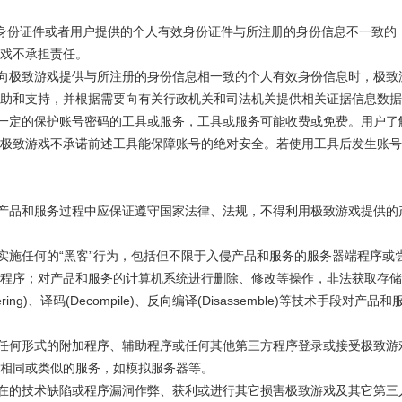
人有效身份证件或者用户提供的个人有效身份证件与所注册的身份信息不一致
戏不承担责任。
益，向极致游戏提供与所注册的身份信息相一致的个人有效身份信息时，极
助和支持，并根据需要向有关行政机关和司法机关提供相关证据信息数据
推荐一定的保护账号密码的工具或服务，工具或服务可能收费或免费。用户
极致游戏不承诺前述工具能保障账号的绝对安全。若使用工具后发生账号
供的产品和服务过程中应保证遵守国家法律、法规，不得利用极致游戏提供
务器实施任何的“黑客”行为，包括但不限于入侵产品和服务的服务器端程序
程序；对产品和服务的计算机系统进行删除、修改等操作，非法获取存储
neering)、译码(Decompile)、反向编译(Disassemble)等技术手
使用任何形式的附加程序、辅助程序或任何其他第三方程序登录或接受极致
相同或类似的服务，如模拟服务器等。
能存在的技术缺陷或程序漏洞作弊、获利或进行其它损害极致游戏及其它第