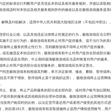
议所约定的标准自行判断用户是否违反本协议及相关服务规则，并据以采取
、极致游戏适时对本协议及相关服务规则所作的修改以及在极致游戏服务器
行、解释及纠纷解决，适用中华人民共和国大陆地区法律（不包括冲突法）
严重违背社会公德、以及其他违反法律禁止性规定的行为，极致游戏应当立
务时实施不正当行为的，极致游戏有权终止对用户提供服务。该不当行为的
应被终止服务的禁止性行为，否则极致游戏不得终止对用户提供服务。
信息，或实施违反本协议的行为，极致游戏有权中止对用户提供全部或部分
期间应该是合理的，中止期间届满极致游戏应当及时恢复对用户的服务。
中止或终止对用户提供部分或全部服务的，极致游戏应负举证责任。
，用户同意极致游戏有权根据其判断，单方决定新增、修改、删除、暂停或
括且不限于增加、暂停或终止某个游戏的运营）。极致游戏终止运营网络
告。
因，停止、更改、终止产品和服务的部分或全部内容、或对用户账号加以限
户提供新的服务或其他相应的合理补偿措施。极致游戏终止运营网络游戏
当按用户购买时的比例，以法定货币退还用户或者用户接受的其他方式进
录账号，则自第181天，极致游戏有权采取措施终止该用户继续使用账号，