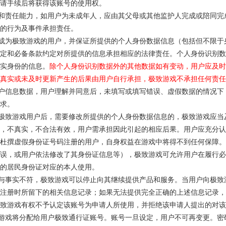
请手续后将获得该账号的使用权。
能力和责任能力，如用户为未成年人，应由其父母或其他监护人完成或陪同
的行为及事件承担责任。
注册成为极致游戏的用户，并保证所提供的个人身份数据信息（包括但不限
定和必备条款约定对所提供的信息承担相应的法律责任。个人身份识别数
实身份的信息。
除个人身份识别数据外的其他数据如有变动，用户应及时
真实或未及时更新产生的后果由用户自行承担，极致游戏不承担任何责任
帐户信息数据，用户理解并同意后，未填写或填写错误、虚假数据的情况
求。
成为极致游戏用户后，需要修改所提供的个人身份数据信息的，极致游戏应
，不真实，不合法有效，用户需承担因此引起的相应后果。用户应充分认
杜撰虚假身份证号码注册的用户，自身权益在游戏中将得不到任何保障。
误，或用户依法修改了其身份证信息等），极致游戏可允许用户在履行必
的居民身份证对应的本人使用。
资料与事实不符，极致游戏可以停止向其继续提供产品和服务。当用户向极
注册时所留下的相关信息记录；如果无法提供完全正确的上述信息记录，
致游戏有权不予认定该账号为申请人所使用，并拒绝该申请人提出的对该
极致游戏将分配给用户极致通行证账号。账号一旦设定，用户不可再变更。