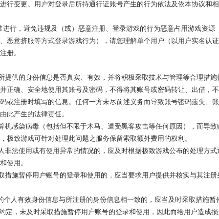
进行变更。用户对登录后所持通行证账号产生的行为依法及依本协议和相
正常进行，避免违规及（或）恶意注册、登录游戏的行为恶意占用游戏资源
、恶意挤服等方式登录游戏行为），请您理解单个用户（以用户实名认证
注册。
注册所提供的身份信息是否真实、有效，并将积极采取技术与管理等合理措
并正确、安全地使用其账号及密码，不得将其账号或密码转让、出借，不
码或注册时填写的信息。任何一方未尽前述义务而导致账号密码遗失、账
由此产生的法律责任。
户计算机感染病毒（包括但不限于木马、遭受黑客攻击等任何原因），而导
，极致游戏可针对处理此问题之服务保留索取额外费用的权利。
被他人非法使用或有使用异常的情况的，应及时根据极致游戏公布的处理方
和使用。
知采取措施暂停用户账号的登录和使用的，应当要求用户提供并核实与其注
所提供的个人有效身份信息与所注册的身份信息相一致的，应当及时采取措施
.1款项的约定，未及时采取措施暂停用户账号的登录和使用，因此而给用户造